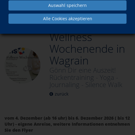
Auswahl speichern
Aktuelles
Wellness Wochenende in Wagrain
Alle Cookies akzeptieren
Wellness
Wochenende in
Wagrain
Gönn Dir eine Auszeit!
Rückentraining - Yoga -
Journaling - Silence Walk
zurück
vom 4. Dezember (ab 16 uhr) bis 6. Dezember 2026 ( bis 12
Uhr) - eigene Anreise, weitere Informationen entnehmen
Sie den Flyer