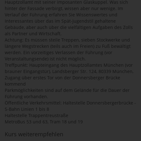
Hauptzollamt mit seiner imposanten Glaskuppel. Was sich
hinter der Fassade verbirgt, wissen aber nur wenige. Im
Verlauf der Führung erfahren Sie Wissenswertes und
Interessantes über das im Spät-Jugendstil gehaltene
Gebäude, aber auch über die vielfältigen Aufgaben des Zolls
als Partner und Wirtschaft.
Achtung: Es müssen steile Treppen, sieben Stockwerke und
längere Wegstrecken (teils auch im Freien) zu Fuß bewältigt
werden. Ein vorzeitiges Verlassen der Führung (vor
Veranstaltungsende) ist nicht möglich.
Treffpunkt: Haupteingang des Hauptzollamtes München (vor
brauner Eingangstür), Landsberger Str. 124, 80339 München,
Zugang über erstes Tor von der Donnersberger Brücke
kommend
Parkmöglichkeiten sind auf dem Gelände für die Dauer der
Führung vorhanden.
Öffentliche Verkehrsmittel: Haltestelle Donnersbergerbrücke -
S-Bahn Linien 1 bis 8
Haltestelle Trappentreustraße
MetroBus 53 und 63, Tram 18 und 19
Kurs weiterempfehlen