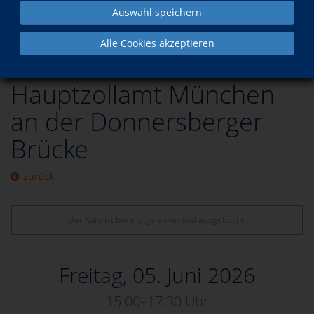
Auswahl speichern
Programm
Gesellschaft
Reisen / Führungen / Exkursionen
Alle Cookies akzeptieren
Hauptzollamt München
an der Donnersberger
Brücke
zurück
Der Kurs ist bereits gelaufen und ausgebucht.
Freitag, 05. Juni 2026
15:00–17:30 Uhr