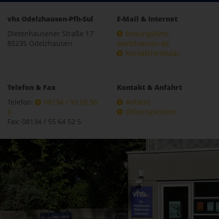
vhs Odelzhausen-Pfh-Sul
E-Mail & Internet
Dietenhausener Straße 17
bildung@vhs-
85235 Odelzhausen
odelzhausen.de
Kontaktformular
Telefon & Fax
Kontakt & Anfahrt
Telefon:
08134 / 93 58 56
Anfahrt
6
Öffnungszeiten
Fax: 08134 / 55 64 52 5