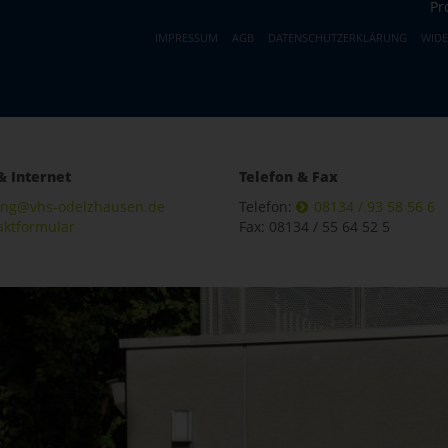
Pr
IMPRESSUM
AGB
DATENSCHUTZERKLÄRUNG
WID
& Internet
Telefon & Fax
ung@vhs-odelzhausen.de
Telefon:
08134 / 93 58 56 6
aktformular
Fax: 08134 / 55 64 52 5