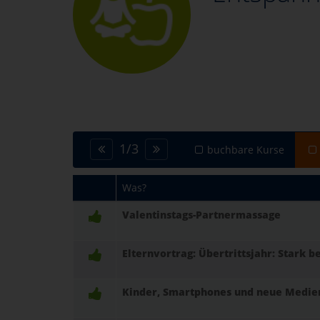
1
/
3
buchbare Kurse
Was?
Valentinstags-Partnermassage
Elternvortrag: Übertrittsjahr: Stark b
Kinder, Smartphones und neue Medien –