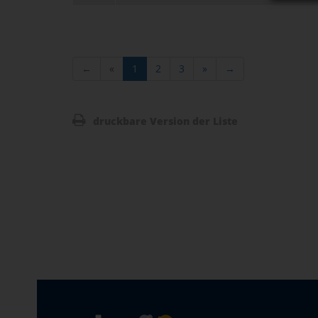
←
«
1
2
3
»
→
druckbare Version der Liste