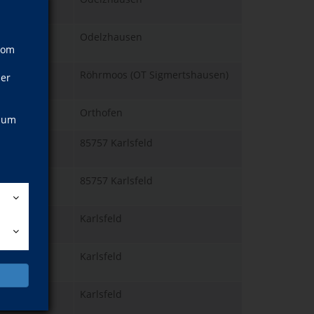
2026
Odelzhausen
vom
2026
Röhrmoos (OT Sigmertshausen)
ner
Orthofen
, um
2026
85757 Karlsfeld
2026
85757 Karlsfeld
2027
Karlsfeld
2027
Karlsfeld
2027
Karlsfeld