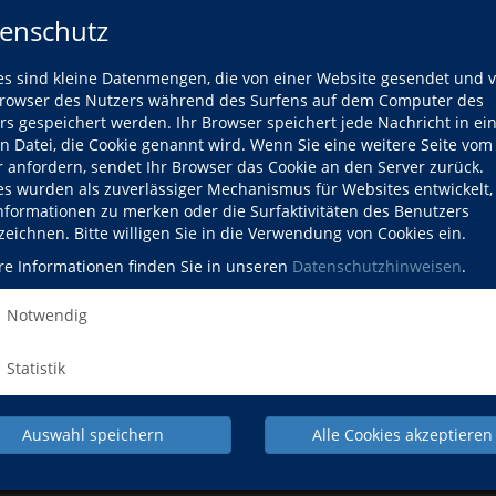
18:30 Uhr
enschutz
Di., 22.09.
es sind kleine Datenmengen, die von einer Website gesendet und 
18:30 Uhr
owser des Nutzers während des Surfens auf dem Computer des
z und Erdung
So., 12.07.
rs gespeichert werden. Ihr Browser speichert jede Nachricht in ei
10:00 Uhr
en Datei, die Cookie genannt wird. Wenn Sie eine weitere Seite vom
r anfordern, sendet Ihr Browser das Cookie an den Server zurück.
es wurden als zuverlässiger Mechanismus für Websites entwickelt
Informationen zu merken oder die Surfaktivitäten des Benutzers
Sa., 25.07.
zeichnen. Bitte willigen Sie in die Verwendung von Cookies ein.
16:00 Uhr
re Informationen finden Sie in unseren
Datenschutzhinweisen
.
Trip
Sa., 29.08.
09:30 Uhr
Notwendig
Sa., 16.01.
10:00 Uhr
Statistik
Sa., 13.02.
10:00 Uhr
Auswahl speichern
Alle Cookies akzeptieren
Sa., 13.03.
10:00 Uhr