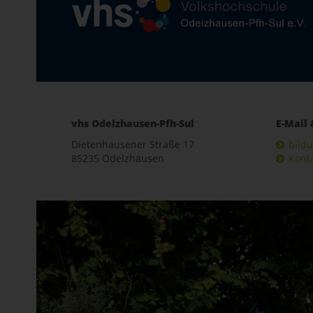
vhs Odelzhausen-Pfh-Sul
E-Mail 
Dietenhausener Straße 17
bild
85235 Odelzhausen
Kont